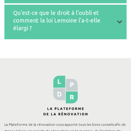
Qu'est-ce que le droit à l'oubli et
nouvelle offre détaillée
comment la loi Lemoine l'a-t-elle
comparaison minutieuse des garanties
élargi ?
attestation d'équivalence des
correspond à votre profil
garanties
droit à l'oubli
suivi actif de votre demande
élargi
cette protection
accéder plus facilement au crédit
immobilier
La Plateforme de la rénovation vous apporte tous les bons conseils afin de
mener à bien vos projets de rénovation en tout genre, de l’isolation de