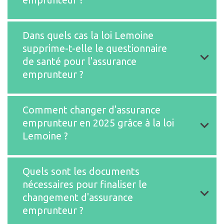
Dans quels cas la loi Lemoine
supprime-t-elle le questionnaire
résiliation à
de santé pour l'assurance
tout moment de l'assurance emprunteur
emprunteur ?
renforcer la concurrence
dispense de questionnaire médical
Comment changer d'assurance
emprunteur en 2025 grâce à la loi
suppression du
Lemoine ?
questionnaire de santé
lettre
Quels sont les documents
optimiser le coût
recommandée
nécessaires pour finaliser le
changement d'assurance
garantie invalidité s'applique
emprunteur ?
équivalence des garanties