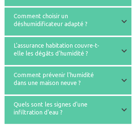
Comment choisir un
prolifération de
déshumidificateur adapté ?
moisissures et d'acariens
L'assurance habitation couvre-t-
hygromètre
elle les dégâts d'humidité ?
puissance de déshumidification
développement de moisissures
Comment prévenir l'humidité
ne couvre généralement pas
dans une maison neuve ?
les problèmes d'humidité structurels
Quels sont les signes d'une
infiltration d'eau ?
gestion rigoureuse de l'humidité
niveau sonore
pendant la construction
vérifier les conditions générales de
étancheisez les
son contrat