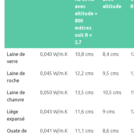
avec
altitude
R
altitude >
800
mètres
soit R =
2,7
Laine de
0,040 W/m.K
10,8 cms
8,4 cms
1
verre
Laine de
0,045 W/m.K
12,2 cms
9,5 cms
1
roche
Laine de
0,050 W/m.K
13,5 cms
10,5 cms
1
chanvre
Liège
0,043 W/m.K
11,6 cms
9 cms
1
expansé
Ouate de
0,041 W/m.K
11,1 cms
8,6 cms
1