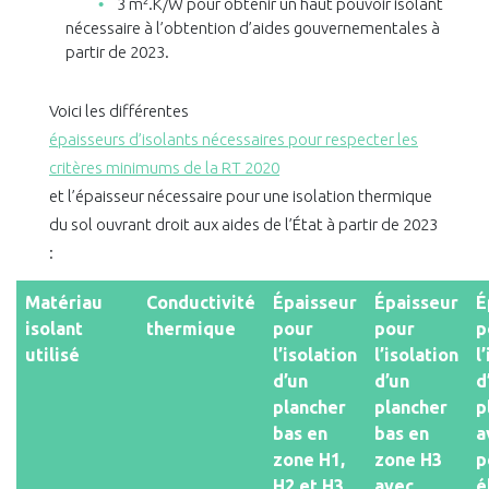
3 m².K/W pour obtenir un haut pouvoir isolant
nécessaire à l’obtention d’aides gouvernementales à
partir de 2023.
Voici les différentes
épaisseurs d’isolants nécessaires pour respecter les
critères minimums de la RT 2020
et l’épaisseur nécessaire pour une isolation thermique
du sol ouvrant droit aux aides de l’État à partir de 2023
:
Matériau
Conductivité
Épaisseur
Épaisseur
É
isolant
thermique
pour
pour
p
utilisé
l’isolation
l’isolation
l
d’un
d’un
d
plancher
plancher
p
bas en
bas en
a
zone H1,
zone H3
p
H2 et H3
avec
é