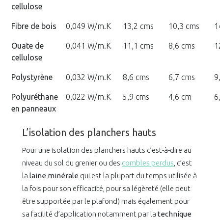
cellulose
Fibre de bois
0,049 W/m.K
13,2 cms
10,3 cms
1
Ouate de
0,041 W/m.K
11,1 cms
8,6 cms
1
cellulose
Polystyrène
0,032 W/m.K
8,6 cms
6,7 cms
9
Polyuréthane
0,022 W/m.K
5,9 cms
4,6 cm
6
en panneaux
L’isolation des planchers hauts
Pour une isolation des planchers hauts c’est-à-dire au
niveau du sol du grenier ou des
combles perdus
, c’est
la
laine minérale
qui est la plupart du temps utilisée à
la fois pour son efficacité, pour sa légèreté (elle peut
être supportée par le plafond) mais également pour
sa facilité d’application notamment par la
technique