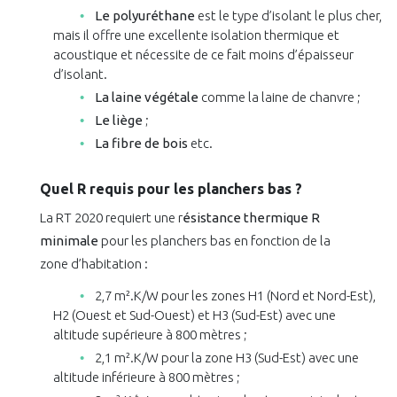
Le polyuréthane
est le type d’isolant le plus cher,
mais il offre une excellente isolation thermique et
acoustique et nécessite de ce fait moins d’épaisseur
d’isolant.
La laine végétale
comme la laine de chanvre ;
Le liège
;
La fibre de bois
etc.
Quel R requis pour les planchers bas ?
La RT 2020 requiert une r
ésistance thermique R
minimale
pour les planchers bas en fonction de la
zone d’habitation :
2,7 m².K/W pour les zones H1 (Nord et Nord-Est),
H2 (Ouest et Sud-Ouest) et H3 (Sud-Est) avec une
altitude supérieure à 800 mètres ;
2,1 m².K/W pour la zone H3 (Sud-Est) avec une
altitude inférieure à 800 mètres ;