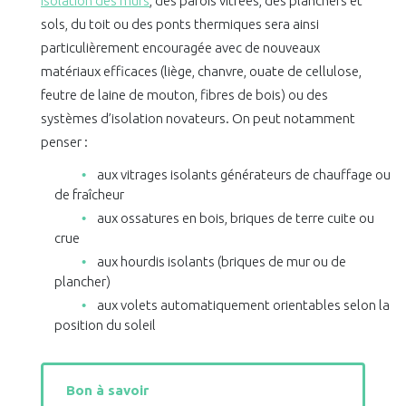
isolation des murs
, des parois vitrées, des planchers et
sols, du toit ou des ponts thermiques sera ainsi
particulièrement encouragée avec de nouveaux
matériaux efficaces (liège, chanvre, ouate de cellulose,
feutre de laine de mouton, fibres de bois) ou des
systèmes d’isolation novateurs. On peut notamment
penser :
aux vitrages isolants générateurs de chauffage ou
de fraîcheur
aux ossatures en bois, briques de terre cuite ou
crue
aux hourdis isolants (briques de mur ou de
plancher)
aux volets automatiquement orientables selon la
position du soleil
Bon à savoir