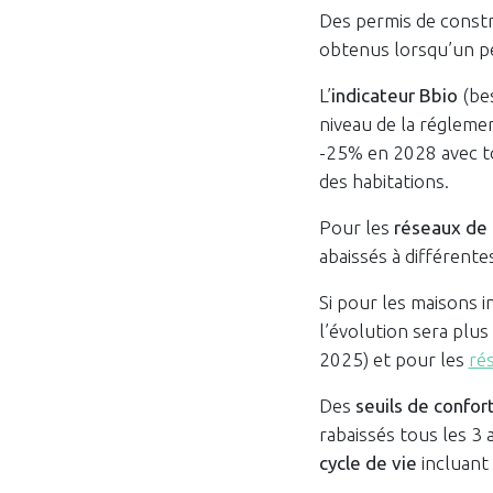
Des permis de constr
obtenus lorsqu’un pe
L’
indicateur Bbio
(bes
niveau de la régleme
-25% en 2028 avec to
des habitations.
Pour les
réseaux de 
abaissés à différent
Si pour les maisons i
l’évolution sera plu
2025) et pour les
ré
Des
seuils de confor
rabaissés tous les 3
cycle de vie
incluant