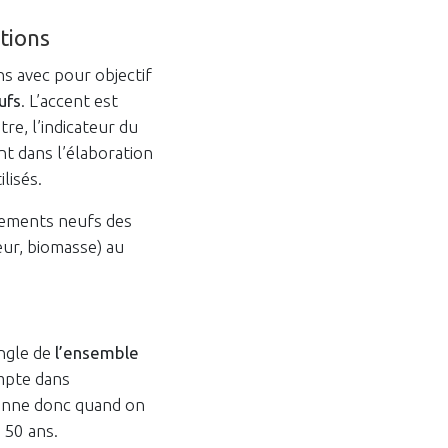
tions
ns avec pour objectif
ufs
. L’accent est
itre, l’indicateur du
ant dans l’élaboration
lisés.
ogements neufs des
ur, biomasse) au
s
ngle de
l’ensemble
ompte dans
donne donc quand on
 50 ans.