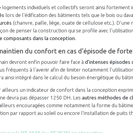
logements individuels et collectifs seront ainsi fortement in
és
lors de l’édification des bâtiments tels que le bois ou dav
urcés
(chanvre, paille, liège, ouate de cellulose etc.). D’une
çon de penser la construction qui se profile avec l’utilisat
e composants dans la conception
.
maintien du confort en cas d’épisode de forte
ain devront enfin pouvoir faire face à
d’intenses épisodes 
s fréquents à l’avenir afin de limiter notamment l’utilisation
ra ainsi intégré dans le calcul du besoin énergétique du bâti
r ailleurs un indicateur de confort dans la conception expr
l ne devra pas dépasser 1250 DH. Les
autres méthodes de cl
ailleurs encouragées comme notamment la forme du bâtimen
tion par rapport au soleil ou encore l’installation de puits 