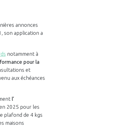
rnières annonces
, son application a
rds
notamment à
rformance pour la
nsultations et
nvenu aux échéances
mment
l’
 en 2025 pour les
e plafond de 4 kgs
les maisons