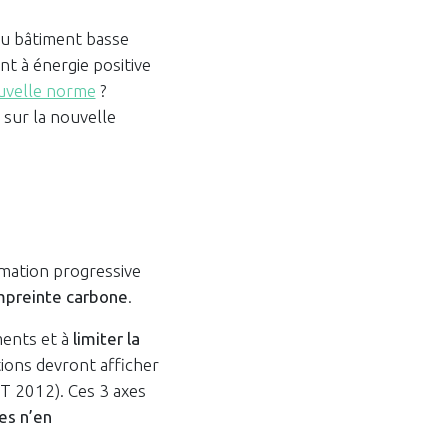
du bâtiment basse
t à énergie positive
ouvelle norme
?
 sur la nouvelle
rmation progressive
mpreinte carbone
.
ments et à
limiter la
tions devront afficher
 2012). Ces 3 axes
es n’en