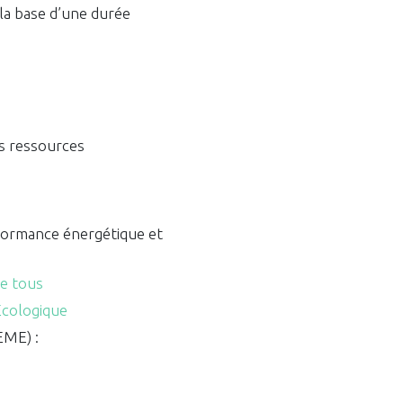
 la base d’une durée
rs ressources
rformance énergétique et
de tous
Ecologique
EME) :