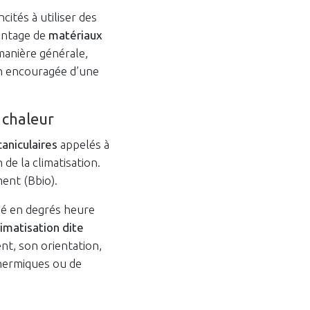
cités à utiliser des
antage de
matériaux
 manière générale,
ion encouragée d’une
 chaleur
caniculaires
appelés à
 de la climatisation.
ment (Bbio).
imé en degrés heure
imatisation dite
t, son orientation,
thermiques ou de