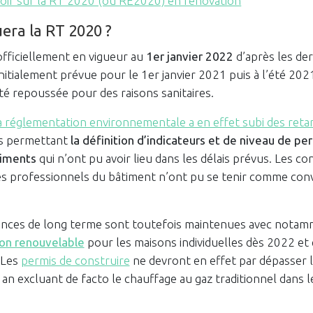
avoir sur la RT 2020 (ou RE2020) en rénovation
era la RT 2020 ?
fficiellement en vigueur au
1er janvier 2022
d’après les de
tialement prévue pour le 1er janvier 2021 puis à l’été 2021
té repoussée pour des raisons sanitaires.
la réglementation environnementale a en effet subi des reta
ns permettant
la définition d’indicateurs et de niveau de pe
timents
qui n’ont pu avoir lieu dans les délais prévus. Les co
es professionnels du bâtiment n’ont pu se tenir comme co
éances de long terme sont toutefois maintenues avec nota
non renouvelable
pour les maisons individuelles dès 2022 et
 Les
permis de construire
ne devront en effet par dépasser l
an excluant de facto le chauffage au gaz traditionnel dans 