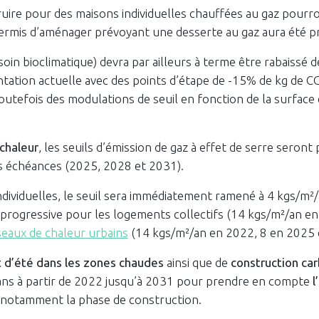
uire pour des maisons individuelles chauffées au gaz pour
rmis d’aménager prévoyant une desserte au gaz aura été p
oin bioclimatique) devra par ailleurs à terme être rabaissé 
ntation actuelle avec des points d’étape de -15% de kg de 
utefois des modulations de seuil en fonction de la surface 
chaleur
, les seuils d’émission de gaz à effet de serre seron
es échéances (2025, 2028 et 2031).
ndividuelles, le seuil sera immédiatement ramené à 4 kgs/m²
s progressive pour les logements collectifs (14 kgs/m²/an en
seaux de chaleur urbains
(14 kgs/m²/an en 2022, 8 en 2025 e
t d’été dans les zones chaudes
ainsi que de
construction ca
 ans à partir de 2022 jusqu’à 2031 pour prendre en compte
l
 notamment la phase de construction.