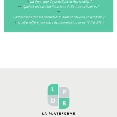
–>
Les Panneaux Solaires Sont-ils Recyclables ?
–>
Quel est le Prix d’un Recyclage de Panneaux Solaires ?
–>
Faut-il connecter ses panneaux solaires en série ou en parallèle ?
–>
Quelles différences entre des panneaux solaires 12V et 24V ?